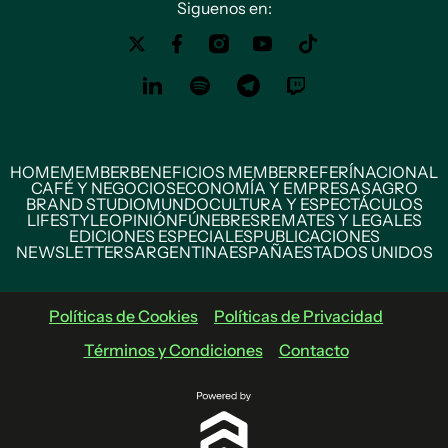
Siguenos en:
HOME
MEMBER
BENEFICIOS MEMBER
REFERÍ
NACIONAL
CAFÉ Y NEGOCIOS
ECONOMÍA Y EMPRESAS
AGRO
BRAND STUDIO
MUNDO
CULTURA Y ESPECTÁCULOS
LIFESTYLE
OPINIÓN
FÚNEBRES
REMATES Y LEGALES
EDICIONES ESPECIALES
PUBLICACIONES
NEWSLETTERS
ARGENTINA
ESPAÑA
ESTADOS UNIDOS
Políticas de Cookies
Políticas de Privacidad
Términos y Condiciones
Contacto