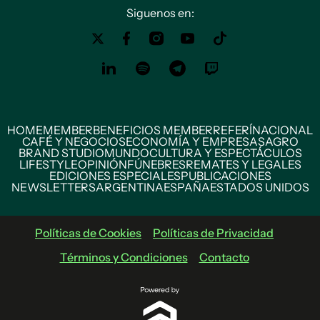
Siguenos en:
HOME
MEMBER
BENEFICIOS MEMBER
REFERÍ
NACIONAL
CAFÉ Y NEGOCIOS
ECONOMÍA Y EMPRESAS
AGRO
BRAND STUDIO
MUNDO
CULTURA Y ESPECTÁCULOS
LIFESTYLE
OPINIÓN
FÚNEBRES
REMATES Y LEGALES
EDICIONES ESPECIALES
PUBLICACIONES
NEWSLETTERS
ARGENTINA
ESPAÑA
ESTADOS UNIDOS
Políticas de Cookies
Políticas de Privacidad
Términos y Condiciones
Contacto