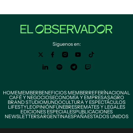
Siguenos en:
HOME
MEMBER
BENEFICIOS MEMBER
REFERÍ
NACIONAL
CAFÉ Y NEGOCIOS
ECONOMÍA Y EMPRESAS
AGRO
BRAND STUDIO
MUNDO
CULTURA Y ESPECTÁCULOS
LIFESTYLE
OPINIÓN
FÚNEBRES
REMATES Y LEGALES
EDICIONES ESPECIALES
PUBLICACIONES
NEWSLETTERS
ARGENTINA
ESPAÑA
ESTADOS UNIDOS