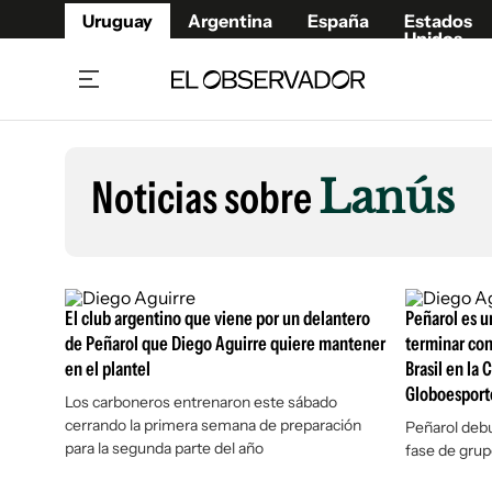
Uruguay
Argentina
España
Estados
Unidos
Home
Lifestyl
Member
Opinió
Noticias sobre
Lanús
Beneficios Member
Fúnebr
Referí
Remates
8°C
Lunes:
Ahora en:
Montevideo
Nacional
Mín
8°
Máx
Edicion
9°
Cielo Claro
Café y Negocios
Publica
El club argentino que viene por un delantero
Peñarol es u
Economía y Empresas
Newslet
de Peñarol que Diego Aguirre quiere mantener
terminar con
en el plantel
Brasil en la
Agro
Argent
Globoesport
Los carboneros entrenaron este sábado
Brand Studio
España
cerrando la primera semana de preparación
Peñarol debu
Mundo
Estados
para la segunda parte del año
fase de grup
Cultura y Espectáculos