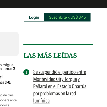
Login
Suscribite x US$ 3,45
uscríbete ahora a El Observador y elegí hasta
donde llegar.
LAS MÁS LEÍDAS
Se suspendió el partido entre
el
Montevideo City Torque y
nús 3-0:
Peñarol en el Estadio Charrúa
por problemas en la red
go de tres
lumínica
onera ante
Suscribite x US$ 3,45
endoza