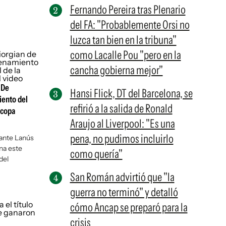
Fernando Pereira tras Plenario
del FA: "Probablemente Orsi no
luzca tan bien en la tribuna"
como Lacalle Pou "pero en la
cancha gobierna mejor"
 De
Hansi Flick, DT del Barcelona, se
iento del
refirió a la salida de Ronald
ecopa
Araujo al Liverpool: "Es una
pena, no pudimos incluirlo
ante Lanús
na este
como quería"
del
San Román advirtió que "la
guerra no terminó" y detalló
cómo Ancap se preparó para la
crisis