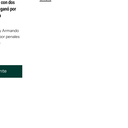
: con dos
 ganó por
a
 y Armando
por penales
a
ente