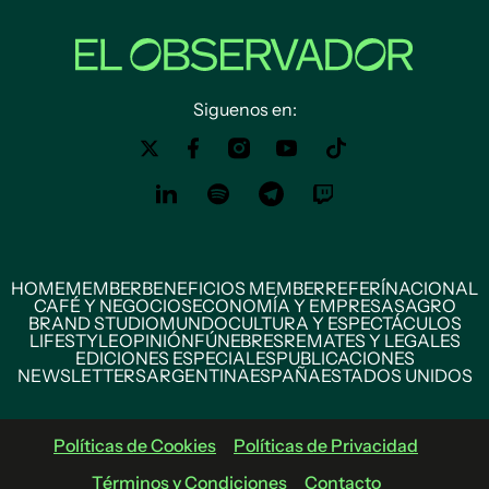
Siguenos en:
HOME
MEMBER
BENEFICIOS MEMBER
REFERÍ
NACIONAL
CAFÉ Y NEGOCIOS
ECONOMÍA Y EMPRESAS
AGRO
BRAND STUDIO
MUNDO
CULTURA Y ESPECTÁCULOS
LIFESTYLE
OPINIÓN
FÚNEBRES
REMATES Y LEGALES
EDICIONES ESPECIALES
PUBLICACIONES
NEWSLETTERS
ARGENTINA
ESPAÑA
ESTADOS UNIDOS
Políticas de Cookies
Políticas de Privacidad
Términos y Condiciones
Contacto