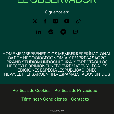
Siguenos en:
HOME
MEMBER
BENEFICIOS MEMBER
REFERÍ
NACIONAL
CAFÉ Y NEGOCIOS
ECONOMÍA Y EMPRESAS
AGRO
BRAND STUDIO
MUNDO
CULTURA Y ESPECTÁCULOS
LIFESTYLE
OPINIÓN
FÚNEBRES
REMATES Y LEGALES
EDICIONES ESPECIALES
PUBLICACIONES
NEWSLETTERS
ARGENTINA
ESPAÑA
ESTADOS UNIDOS
Políticas de Cookies
Políticas de Privacidad
Términos y Condiciones
Contacto