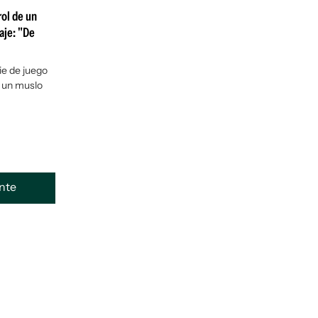
rol de un
aje: "De
ie de juego
n un muslo
ente