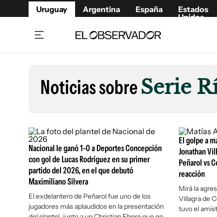
Uruguay
Argentina
España
Estados
Unidos
Home
Lifestyl
Member
Opinió
Noticias sobre
Serie R
Beneficios Member
Fúnebr
Referí
Remates
12°C
Domingo:
Ahora en:
Montevideo
Nacional
Mín
10°
Máx
13°
Edicion
Nubes
Café y Negocios
Publica
El golpe a m
Nacional le ganó 1-0 a Deportes Concepción
Economía y Empresas
Newslet
Jonathan Vill
con gol de Lucas Rodríguez en su primer
Peñarol vs Co
Agro
Argent
partido del 2026, en el que debutó
reacción
Brand Studio
España
Maximiliano Silvera
Mirá la agre
Mundo
Estados
El exdelantero de Peñarol fue uno de los
Villagra de C
jugadores más aplaudidos en la presentación
Cultura y Espectáculos
tuvo el amis
del plantel, junto a un Christian Ebere que no