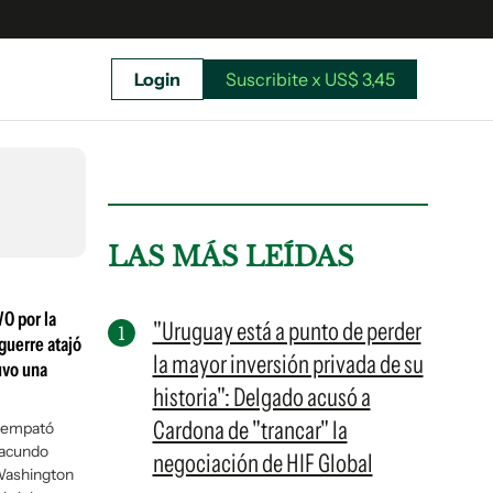
Login
Suscribite x US$ 3,45
uscríbete ahora a El Observador y elegí hasta
donde llegar.
LAS MÁS LEÍDAS
VO por la
"Uruguay está a punto de perder
guerre atajó
la mayor inversión privada de su
uvo una
historia": Delgado acusó a
Cardona de "trancar" la
, empató
Facundo
negociación de HIF Global
 Washington
Suscribite x US$ 3,45