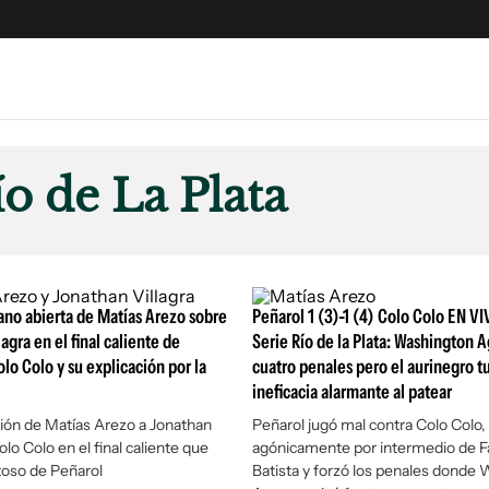
e
S
n
ío de La Plata
es
Siguenos en:
 y Legales
es especiales
ciones
ano abierta de Matías Arezo sobre
Peñarol 1 (3)-1 (4) Colo Colo EN VI
ters
agra en el final caliente de
Serie Río de la Plata: Washington A
lo Colo y su explicación por la
cuatro penales pero el aurinegro t
ina
ineficacia alarmante al patear
sión de Matías Arezo a Jonathan
Peñarol jugó mal contra Colo Colo
 Unidos
olo Colo en el final caliente que
agónicamente por intermedio de 
toso de Peñarol
Batista y forzó los penales donde