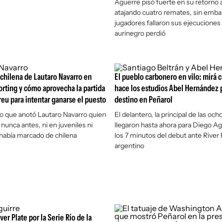
Aguerre pisó fuerte en su retorno a
atajando cuatro remates, sin embar
jugadores fallaron sus ejecuciones 
aurinegro perdió
 chilena de Lautaro Navarro en
El pueblo carbonero en vilo: mirá 
rting y cómo aprovecha la partida
hace los estudios Abel Hernández p
eu para intentar ganarse el puesto
destino en Peñarol
zo que anotó Lautaro Navarro quien
El delantero, la principal de las och
nunca antes, ni en juveniles ni
llegaron hasta ahora para Diego Agu
 había marcado de chilena
los 7 minutos del debut ante River 
argentino
ver Plate por la Serie Río de la