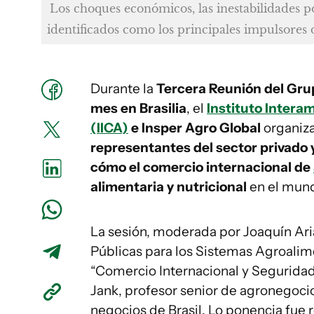
Los choques económicos, las inestabilidades po
identificados como los principales impulsores 
Durante la
Tercera Reunión del Gru
mes en Brasilia
, el
Instituto Intera
(
IICA
)
e Insper Agro Global
organiza
representantes del sector privado 
cómo el comercio internacional de
alimentaria y nutricional
en el mun
La sesión, moderada por Joaquín Aria
Públicas para los Sistemas Agroalime
“Comercio Internacional y Seguridad
Jank, profesor senior de agronegocio
negocios de Brasil. Lo ponencia fue r