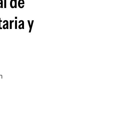
al de
aria y
l
n