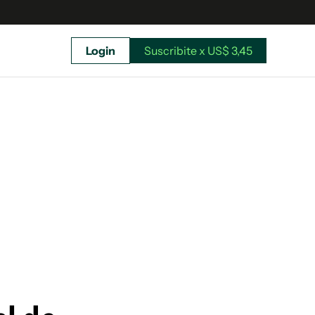
Login
Suscribite x US$ 3,45
uscríbete ahora a El Observador y elegí hasta
donde llegar.
Suscribite x US$ 3,45