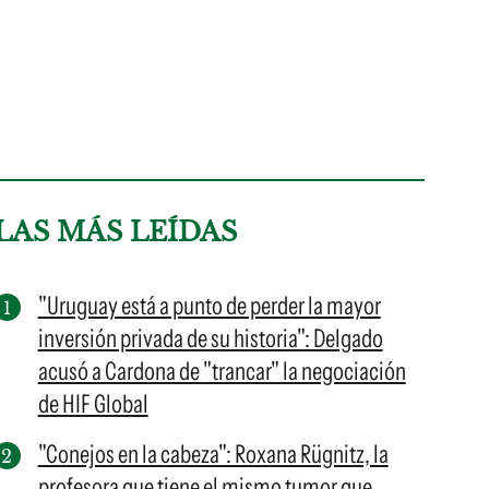
LAS MÁS LEÍDAS
"Uruguay está a punto de perder la mayor
inversión privada de su historia": Delgado
acusó a Cardona de "trancar" la negociación
de HIF Global
"Conejos en la cabeza": Roxana Rügnitz, la
profesora que tiene el mismo tumor que