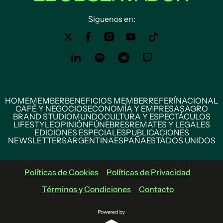
Siguenos en:
HOME
MEMBER
BENEFICIOS MEMBER
REFERÍ
NACIONAL
CAFÉ Y NEGOCIOS
ECONOMÍA Y EMPRESAS
AGRO
BRAND STUDIO
MUNDO
CULTURA Y ESPECTÁCULOS
LIFESTYLE
OPINIÓN
FÚNEBRES
REMATES Y LEGALES
EDICIONES ESPECIALES
PUBLICACIONES
NEWSLETTERS
ARGENTINA
ESPAÑA
ESTADOS UNIDOS
Políticas de Cookies
Políticas de Privacidad
Términos y Condiciones
Contacto