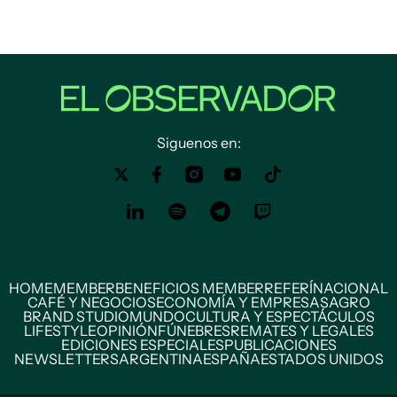
Siguenos en:
HOME
MEMBER
BENEFICIOS MEMBER
REFERÍ
NACIONAL
CAFÉ Y NEGOCIOS
ECONOMÍA Y EMPRESAS
AGRO
BRAND STUDIO
MUNDO
CULTURA Y ESPECTÁCULOS
LIFESTYLE
OPINIÓN
FÚNEBRES
REMATES Y LEGALES
EDICIONES ESPECIALES
PUBLICACIONES
NEWSLETTERS
ARGENTINA
ESPAÑA
ESTADOS UNIDOS