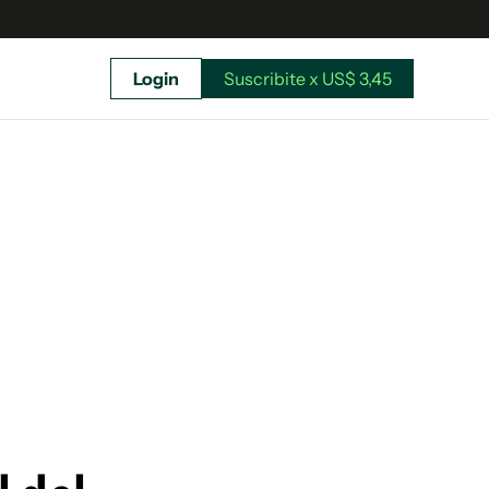
Login
Suscribite x US$ 3,45
uscríbete ahora a El Observador y elegí hasta
donde llegar.
Suscribite x US$ 3,45