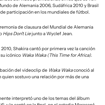
 Mundo de Alemania 2006, Sudáfrica 2010 y Brasil
a de participación en los mundiales de fútbol.
ceremonia de clausura del Mundial de Alemania
to
Hips Don't Lie
junto a Wyclef Jean.
2010, Shakira cantó por primera vez la canción
, su icónico
Waka Waka (This Time for Africa)
.
abación del videoclip de
Waka Waka
conoció al
 quien sostuvo una relación por más de una
mente interpretó uno de los temas del álbum
14)
, y lo cantó en la final, en el estadio Maracaná.