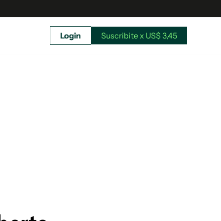
Login
Suscribite x US$ 3,45
uscríbete ahora a El Observador y elegí hasta
donde llegar.
Suscribite x US$ 3,45