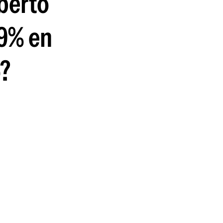
berto
99% en
o?