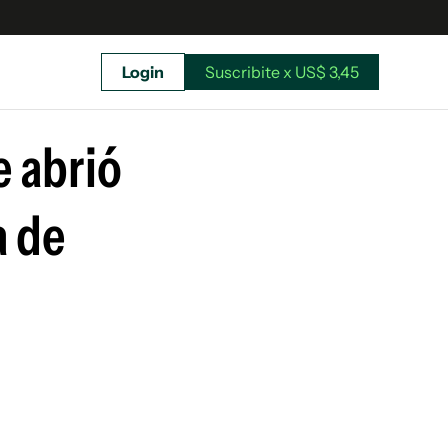
Login
Suscribite x US$ 3,45
uscríbete ahora a El Observador y elegí hasta
donde llegar.
e abrió
a de
Suscribite x US$ 3,45