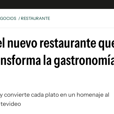
EGOCIOS
/ RESTAURANTE
e
S
l nuevo restaurante qu
n
es
Siguenos en:
ransforma la gastronomí
 y Legales
es especiales
ciones
ters
ina
 y convierte cada plato en un homenaje al
 Unidos
ontevideo