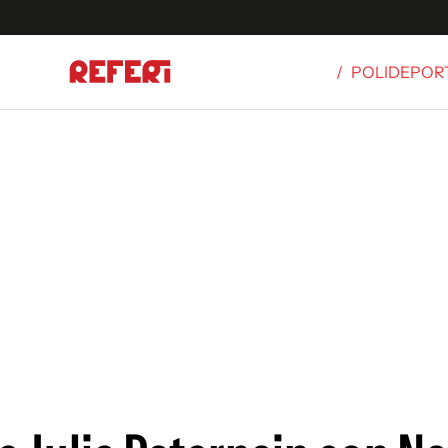
/
POLIDEPOR
Olímpicos
S
tbol
g
ortivo