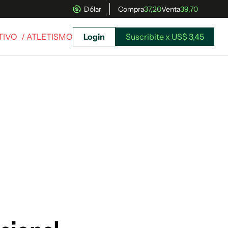
Dólar
Compra
37,20
Venta
39,70
TIVO
/ ATLETISMO
Login
Suscribite x US$ 3,45
uscríbete ahora a El Observador y elegí hasta
donde llegar.
Suscribite x US$ 3,45