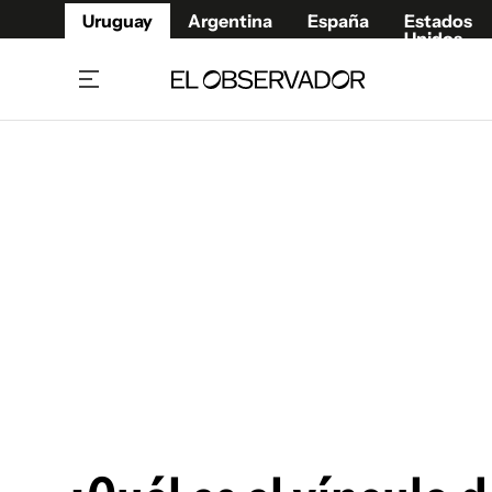
Uruguay
Argentina
España
Estados
Unidos
Home
Juegos 
Referí
Rugby
Fútbol
Básque
Mundial 2026
Tenis
Resultados Deportivos
Runnin
Fútbol internacional
Polidep
Copa Libertadores
Motor