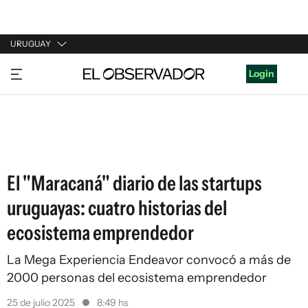
URUGUAY
URUGUAY
Login
ARGENTINA
ESPAÑA
ESTADOS UNIDOS
El "Maracaná" diario de las startups
uruguayas: cuatro historias del
ecosistema emprendedor
La Mega Experiencia Endeavor convocó a más de
2000 personas del ecosistema emprendedor
25 de julio 2025
8:49 hs