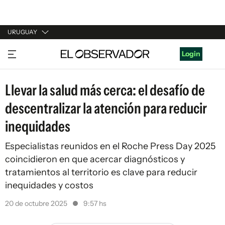
URUGUAY
URUGUAY
Login
ARGENTINA
Llevar la salud más cerca: el desafío de
ESPAÑA
descentralizar la atención para reducir
ESTADOS UNIDOS
inequidades
Especialistas reunidos en el Roche Press Day 2025
coincidieron en que acercar diagnósticos y
tratamientos al territorio es clave para reducir
inequidades y costos
20 de octubre 2025
9:57 hs