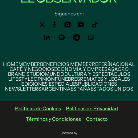
Siguenos en:
HOME
MEMBER
BENEFICIOS MEMBER
REFERÍ
NACIONAL
CAFÉ Y NEGOCIOS
ECONOMÍA Y EMPRESAS
AGRO
BRAND STUDIO
MUNDO
CULTURA Y ESPECTÁCULOS
LIFESTYLE
OPINIÓN
FÚNEBRES
REMATES Y LEGALES
EDICIONES ESPECIALES
PUBLICACIONES
NEWSLETTERS
ARGENTINA
ESPAÑA
ESTADOS UNIDOS
Políticas de Cookies
Políticas de Privacidad
Términos y Condiciones
Contacto