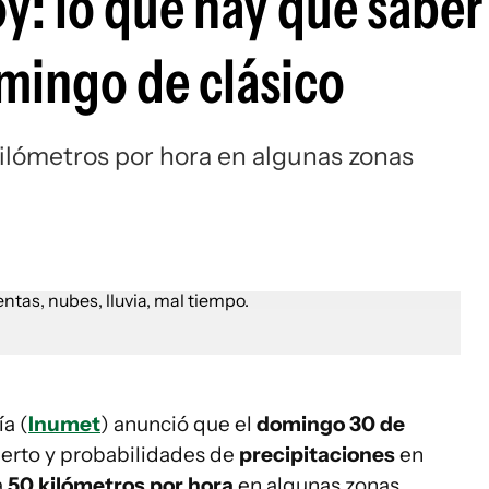
y: lo que hay que sabe
mingo de clásico
kilómetros por hora en algunas zonas
a (
Inumet
) anunció que el
domingo 30 de
ierto y probabilidades de
precipitaciones
en
a
50 kilómetros por hora
en algunas zonas.