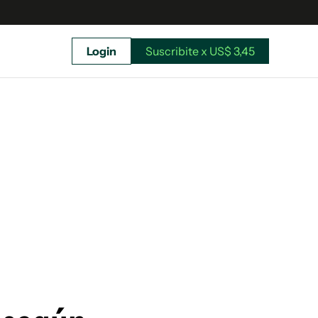
Login
Suscribite x US$ 3,45
uscríbete ahora a El Observador y elegí hasta
donde llegar.
Suscribite x US$ 3,45