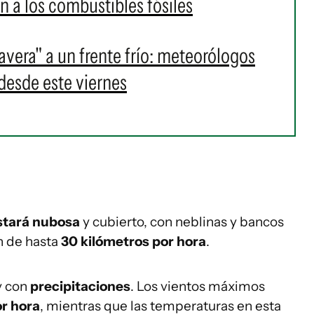
n a los combustibles fósiles
avera" a un frente frío: meteorólogos
desde este viernes
stará nubosa
y cubierto, con neblinas y bancos
n de hasta
30 kilómetros por hora
.
y con
precipitaciones
. Los vientos máximos
r hora
, mientras que las temperaturas en esta