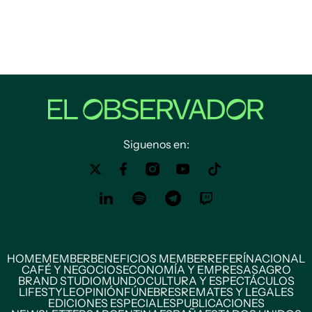
Siguenos en:
HOME
MEMBER
BENEFICIOS MEMBER
REFERÍ
NACIONAL
CAFÉ Y NEGOCIOS
ECONOMÍA Y EMPRESAS
AGRO
BRAND STUDIO
MUNDO
CULTURA Y ESPECTÁCULOS
LIFESTYLE
OPINIÓN
FÚNEBRES
REMATES Y LEGALES
EDICIONES ESPECIALES
PUBLICACIONES