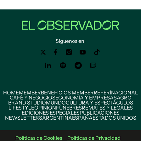
Siguenos en:
HOME
MEMBER
BENEFICIOS MEMBER
REFERÍ
NACIONAL
CAFÉ Y NEGOCIOS
ECONOMÍA Y EMPRESAS
AGRO
BRAND STUDIO
MUNDO
CULTURA Y ESPECTÁCULOS
LIFESTYLE
OPINIÓN
FÚNEBRES
REMATES Y LEGALES
EDICIONES ESPECIALES
PUBLICACIONES
NEWSLETTERS
ARGENTINA
ESPAÑA
ESTADOS UNIDOS
Políticas de Cookies
Políticas de Privacidad