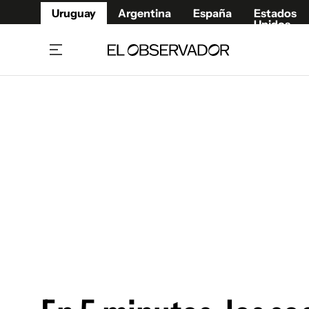
Uruguay
Argentina
España
Estados
Unidos
Home
Juegos 
Referí
Rugby
Fútbol
Básque
Mundial 2026
Tenis
Resultados Deportivos
Runnin
Fútbol internacional
Polidep
Copa Libertadores
Motor