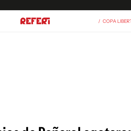
/
COPA LIBE
Olímpicos
S
tbol
g
ortivo