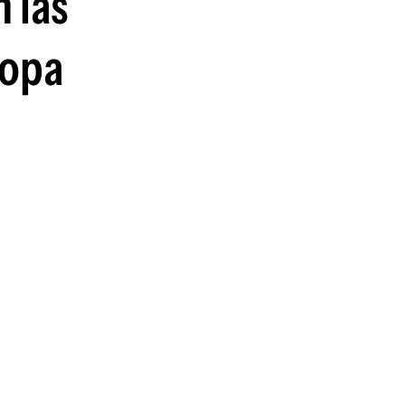
 las
guenos en:
Copa