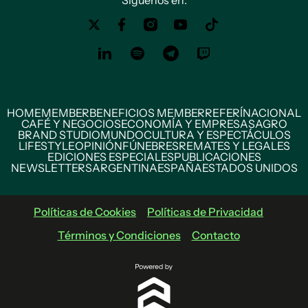
Siguenos en:
HOME
MEMBER
BENEFICIOS MEMBER
REFERÍ
NACIONAL
CAFÉ Y NEGOCIOS
ECONOMÍA Y EMPRESAS
AGRO
BRAND STUDIO
MUNDO
CULTURA Y ESPECTÁCULOS
LIFESTYLE
OPINIÓN
FÚNEBRES
REMATES Y LEGALES
EDICIONES ESPECIALES
PUBLICACIONES
NEWSLETTERS
ARGENTINA
ESPAÑA
ESTADOS UNIDOS
Políticas de Cookies
Políticas de Privacidad
Términos y Condiciones
Contacto