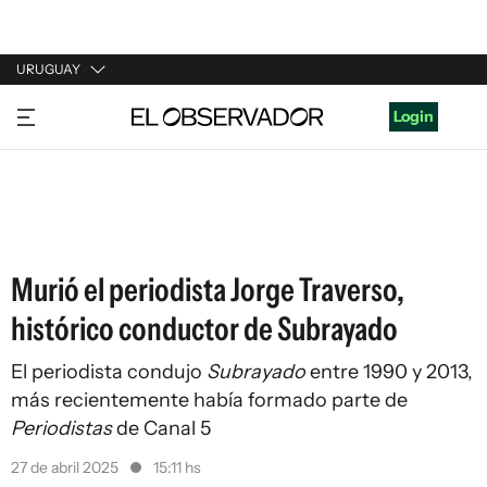
URUGUAY
URUGUAY
Login
ARGENTINA
ESPAÑA
ESTADOS UNIDOS
Murió el periodista Jorge Traverso,
histórico conductor de Subrayado
El periodista condujo
Subrayado
entre 1990 y 2013,
más recientemente había formado parte de
Periodistas
de Canal 5
27 de abril 2025
15:11 hs