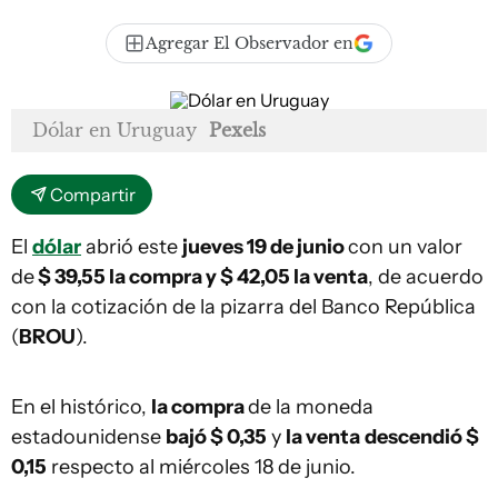
Agregar El Observador en
Dólar en Uruguay
Pexels
Compartir
El
dólar
abrió este
jueves 19 de junio
con un valor
de
$ 39,55 la compra y $ 42,05 la venta
, de acuerdo
con la cotización de la pizarra del Banco República
(
BROU
).
En el histórico,
la compra
de la moneda
estadounidense
bajó $ 0,35
y
la venta
descendió $
0,15
respecto al miércoles 18 de junio.