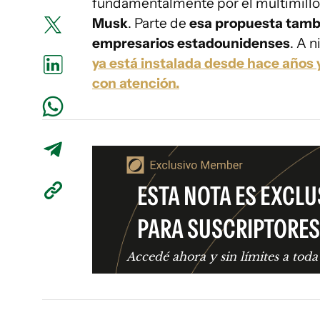
fundamentalmente por el multimillon
Musk
. Parte de
esa propuesta tambi
empresarios estadounidenses
. A n
ya está instalada desde hace años 
con atención.
ESTA NOTA ES EXCLU
PARA SUSCRIPTORES
Accedé ahora y sin límites a toda