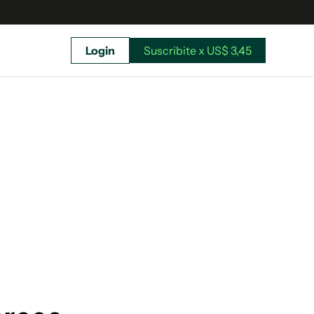
Login
Suscribite x US$ 3,45
uscríbete ahora a El Observador y elegí hasta
donde llegar.
Suscribite x US$ 3,45