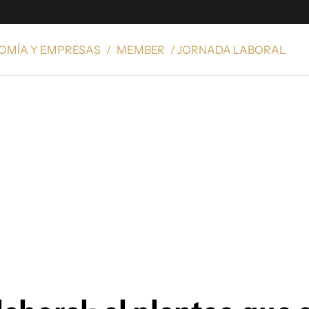
OMÍA Y EMPRESAS
/
MEMBER
/ JORNADA LABORAL
e
S
n
es
Siguenos en:
 y Legales
es especiales
ciones
ters
ina
 Unidos