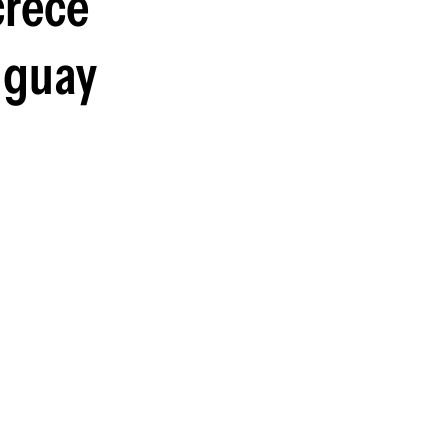
crece
uguay