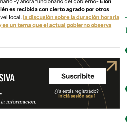
ario -y ahora funcionario del gobierno-
Elon
én es recibida con cierto agrado por otros
ivel local,
la discusión sobre la duración horaria
y es un tema que el actual gobierno observa
SIVA
Suscribite
.
¿Ya estás registrado?
Iniciá sesión aquí
 la información.