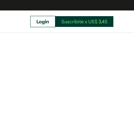
Login
Suscribite x US$ 3,45
uscríbete ahora a El Observador y elegí hasta
donde llegar.
Suscribite x US$ 3,45