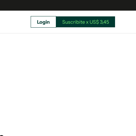
Login
Suscribite x US$ 3,45
uscríbete ahora a El Observador y elegí hasta
donde llegar.
Suscribite x US$ 3,45