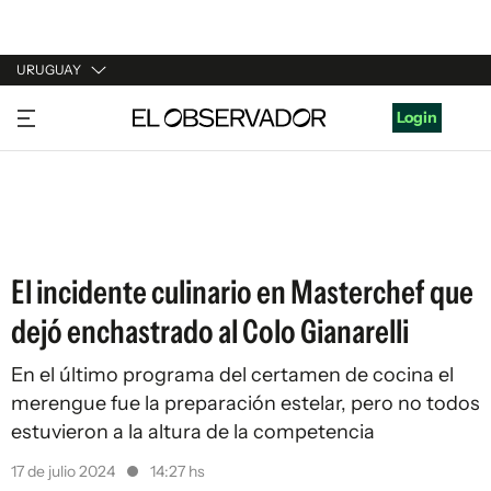
URUGUAY
URUGUAY
Login
ARGENTINA
ESPAÑA
ESTADOS UNIDOS
El incidente culinario en Masterchef que
dejó enchastrado al Colo Gianarelli
En el último programa del certamen de cocina el
merengue fue la preparación estelar, pero no todos
estuvieron a la altura de la competencia
17 de julio 2024
14:27 hs