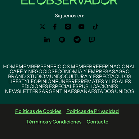
Siguenos en:
HOME
MEMBER
BENEFICIOS MEMBER
REFERÍ
NACIONAL
CAFÉ Y NEGOCIOS
ECONOMÍA Y EMPRESAS
AGRO
BRAND STUDIO
MUNDO
CULTURA Y ESPECTÁCULOS
LIFESTYLE
OPINIÓN
FÚNEBRES
REMATES Y LEGALES
EDICIONES ESPECIALES
PUBLICACIONES
NEWSLETTERS
ARGENTINA
ESPAÑA
ESTADOS UNIDOS
Políticas de Cookies
Políticas de Privacidad
Términos y Condiciones
Contacto