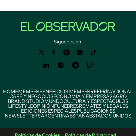
Siguenos en:
HOME
MEMBER
BENEFICIOS MEMBER
REFERÍ
NACIONAL
CAFÉ Y NEGOCIOS
ECONOMÍA Y EMPRESAS
AGRO
BRAND STUDIO
MUNDO
CULTURA Y ESPECTÁCULOS
LIFESTYLE
OPINIÓN
FÚNEBRES
REMATES Y LEGALES
EDICIONES ESPECIALES
PUBLICACIONES
NEWSLETTERS
ARGENTINA
ESPAÑA
ESTADOS UNIDOS
Políticas de Cookies
Políticas de Privacidad