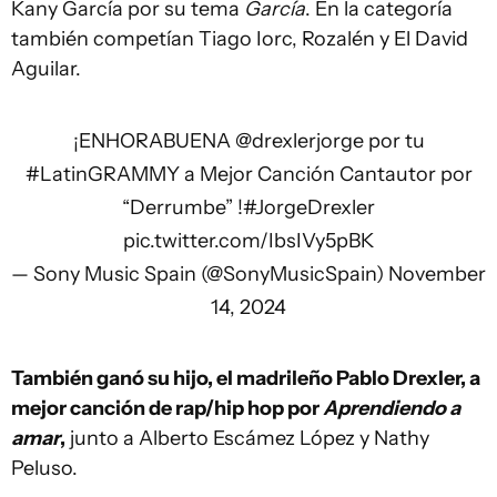
Kany García por su tema
García
. En la categoría
también competían Tiago Iorc, Rozalén y El David
Aguilar.
¡ENHORABUENA
@drexlerjorge
por tu
#LatinGRAMMY
a Mejor Canción Cantautor por
“Derrumbe” !
#JorgeDrexler
pic.twitter.com/IbsIVy5pBK
— Sony Music Spain (@SonyMusicSpain)
November
14, 2024
También ganó su hijo, el madrileño Pablo Drexler, a
mejor canción de rap/hip hop por
Aprendiendo a
amar
,
junto a Alberto Escámez López y Nathy
Peluso.