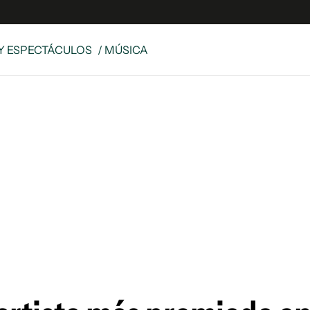
Y ESPECTÁCULOS
/ MÚSICA
e
S
n
es
Siguenos en:
 y Legales
es especiales
ciones
ters
ina
 Unidos