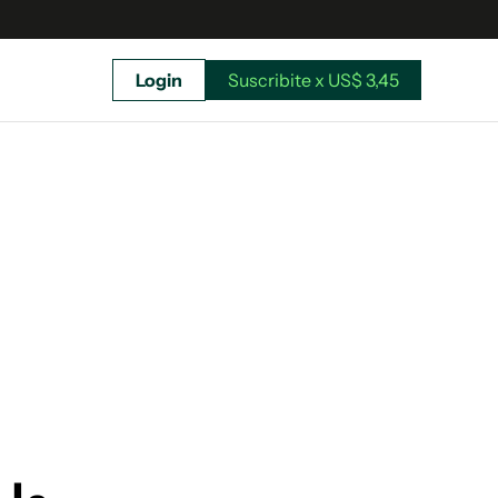
Login
Suscribite x US$ 3,45
uscríbete ahora a El Observador y elegí hasta
donde llegar.
Suscribite x US$ 3,45