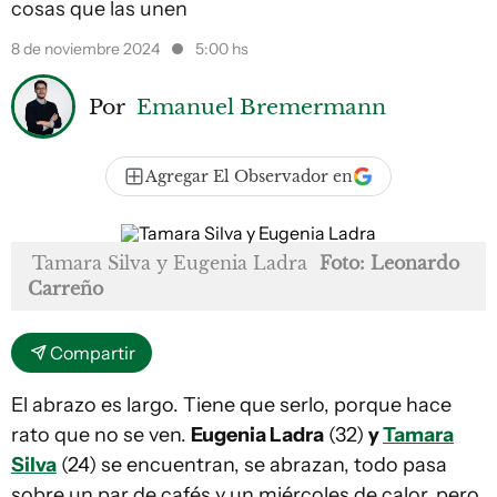
cosas que las unen
8 de noviembre 2024
5:00 hs
Por
Emanuel Bremermann
Agregar El Observador en
Tamara Silva y Eugenia Ladra
Foto: Leonardo
Carreño
Compartir
El abrazo es largo. Tiene que serlo, porque hace
rato que no se ven.
Eugenia Ladra
(32)
y
Tamara
Silva
(24) se encuentran, se abrazan, todo pasa
sobre un par de cafés y un miércoles de calor, pero