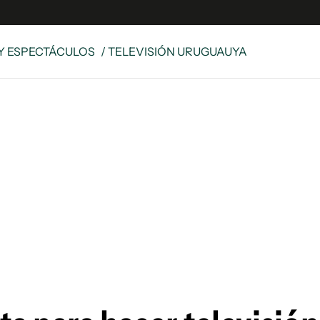
Y ESPECTÁCULOS
/ TELEVISIÓN URUGUAUYA
e
S
n
es
Siguenos en:
 y Legales
es especiales
ciones
ters
ina
 Unidos