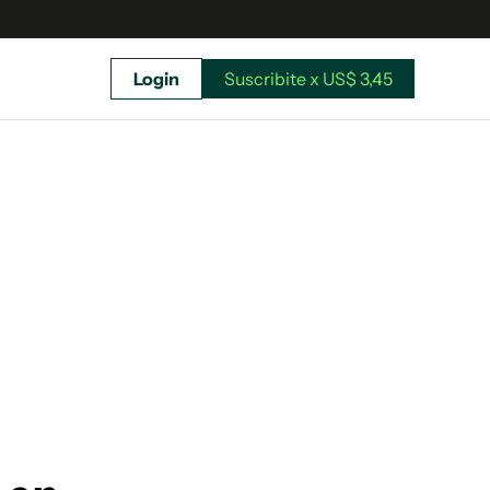
Login
Suscribite x US$ 3,45
uscríbete ahora a El Observador y elegí hasta
donde llegar.
Suscribite x US$ 3,45