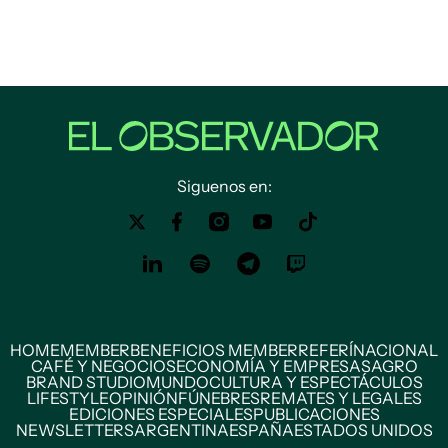
Siguenos en:
HOME
MEMBER
BENEFICIOS MEMBER
REFERÍ
NACIONAL
CAFÉ Y NEGOCIOS
ECONOMÍA Y EMPRESAS
AGRO
BRAND STUDIO
MUNDO
CULTURA Y ESPECTÁCULOS
LIFESTYLE
OPINIÓN
FÚNEBRES
REMATES Y LEGALES
EDICIONES ESPECIALES
PUBLICACIONES
NEWSLETTERS
ARGENTINA
ESPAÑA
ESTADOS UNIDOS