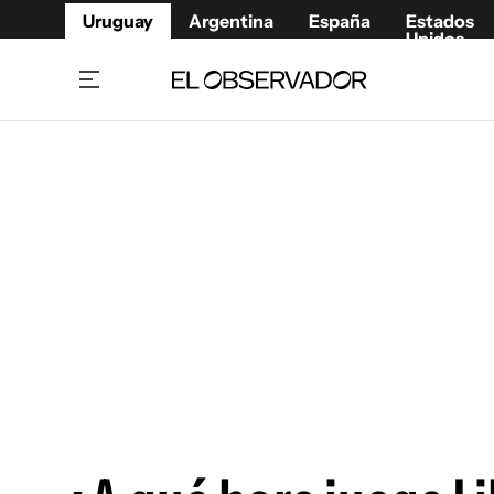
Uruguay
Argentina
España
Estados
Unidos
Home
Juegos 
Referí
Rugby
Fútbol
Básque
Mundial 2026
Tenis
Resultados Deportivos
Runnin
Fútbol internacional
Polidep
Copa Libertadores
Motor