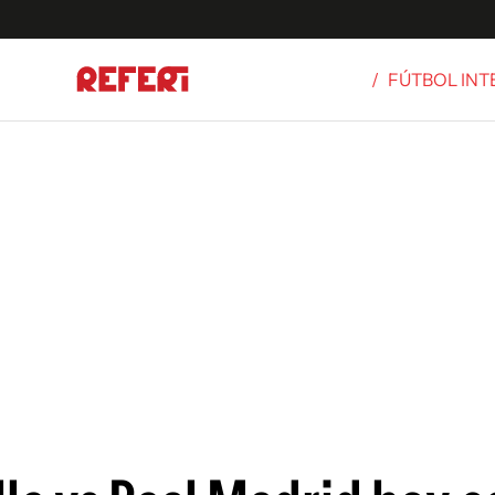
/
FÚTBOL IN
Olímpicos
S
tbol
g
ortivo