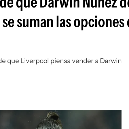
d de que Darwin Núñez d
Si
y se suman las opciones
de que Liverpool piensa vender a Darwin