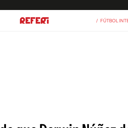
/
FÚTBOL IN
Olímpicos
S
tbol
g
ortivo