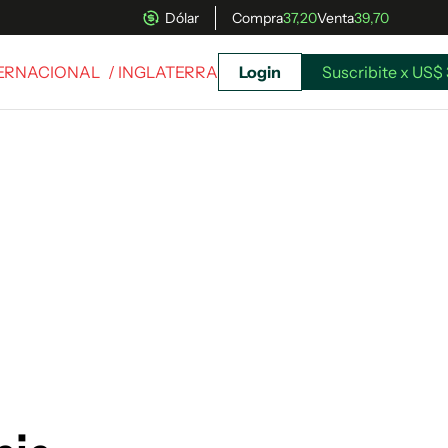
Dólar
Compra
37,20
Venta
39,70
TERNACIONAL
/ INGLATERRA
Login
Suscribite x US$ 
uscríbete ahora a El Observador y elegí hasta
donde llegar.
Suscribite x US$ 3,45