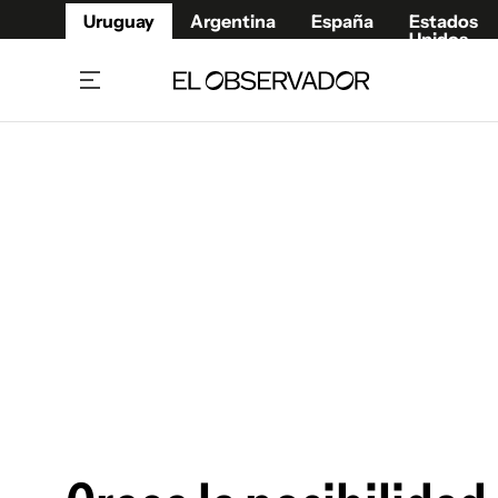
Uruguay
Argentina
España
Estados
Unidos
Home
Juegos 
Referí
Rugby
Fútbol
Básque
Mundial 2026
Tenis
Resultados Deportivos
Runnin
Fútbol internacional
Polidep
Copa Libertadores
Motor