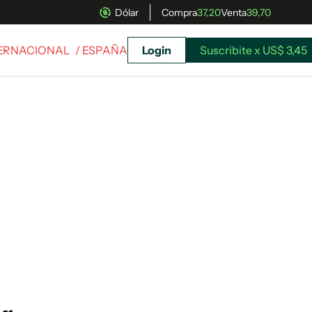
Dólar
Compra
37,20
Venta
39,70
TERNACIONAL
/ ESPAÑA
Login
Suscribite x US$ 3,45
uscríbete ahora a El Observador y elegí hasta
donde llegar.
Suscribite x US$ 3,45