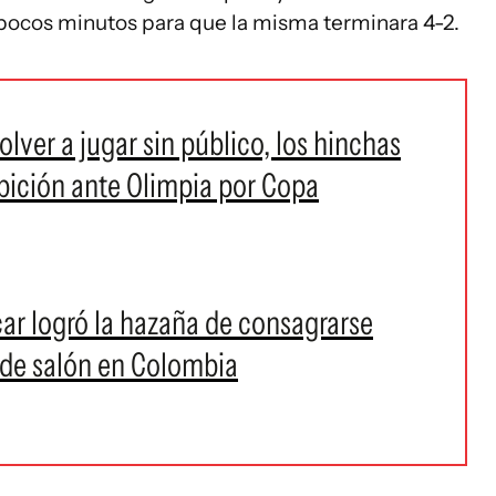
n pocos minutos para que la misma terminara 4-2.
lver a jugar sin público, los hinchas
bición ante Olimpia por Copa
car logró la hazaña de consagrarse
de salón en Colombia