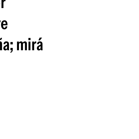
r
guenos en:
re
ña; mirá