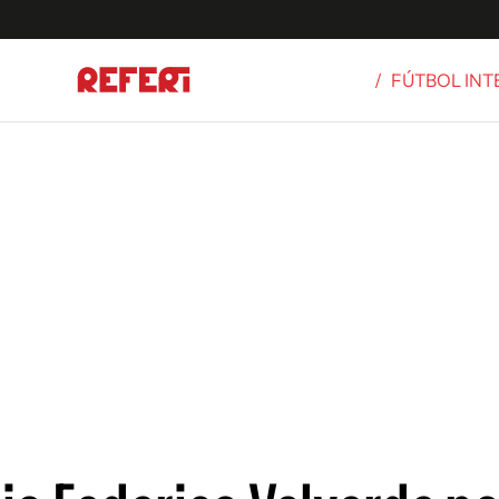
/
FÚTBOL IN
Olímpicos
S
tbol
g
ortivo