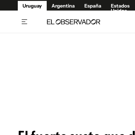
Uruguay
Argentina
España
Estados
Unidos
Home
Juegos 
Referí
Rugby
Fútbol
Básque
Mundial 2026
Tenis
Resultados Deportivos
Runnin
Fútbol internacional
Polidep
Copa Libertadores
Motor