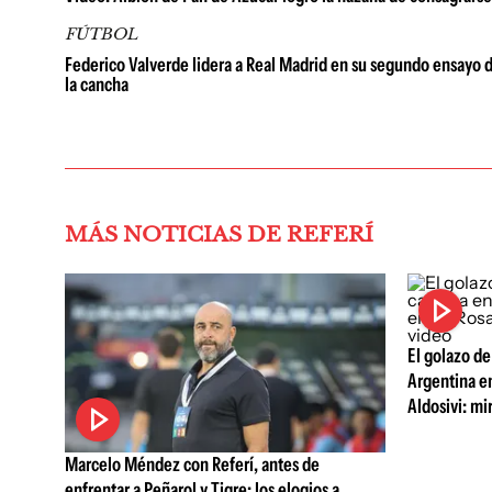
FÚTBOL
Federico Valverde lidera a Real Madrid en su segundo ensayo d
la cancha
MÁS NOTICIAS DE REFERÍ
El golazo d
Argentina en
Aldosivi: mi
Marcelo Méndez con Referí, antes de
enfrentar a Peñarol y Tigre: los elogios a