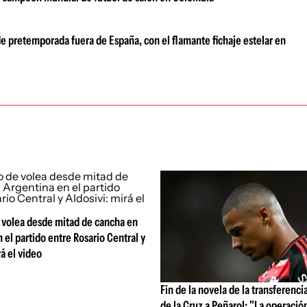
e pretemporada fuera de España, con el flamante fichaje estelar en
e volea desde mitad de cancha en
 el partido entre Rosario Central y
rá el video
Fin de la novela de la transferenci
de la Cruz a Peñarol: "La operació