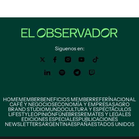
Siguenos en:
HOME
MEMBER
BENEFICIOS MEMBER
REFERÍ
NACIONAL
CAFÉ Y NEGOCIOS
ECONOMÍA Y EMPRESAS
AGRO
BRAND STUDIO
MUNDO
CULTURA Y ESPECTÁCULOS
LIFESTYLE
OPINIÓN
FÚNEBRES
REMATES Y LEGALES
EDICIONES ESPECIALES
PUBLICACIONES
NEWSLETTERS
ARGENTINA
ESPAÑA
ESTADOS UNIDOS