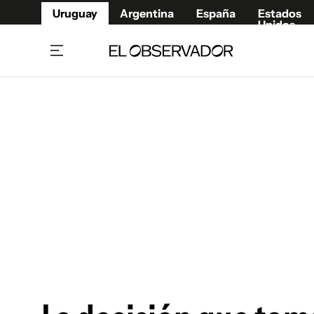
Uruguay
Argentina
España
Estados
Unidos
Home
Juegos 
Referí
Rugby
Fútbol
Básque
Mundial 2026
Tenis
Resultados Deportivos
Runnin
Fútbol internacional
Polidep
Copa Libertadores
Motor