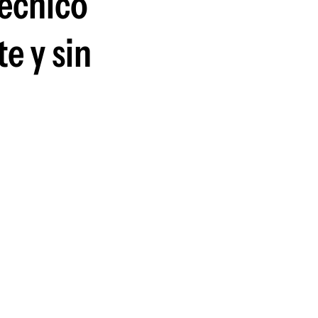
técnico
guenos en:
e y sin