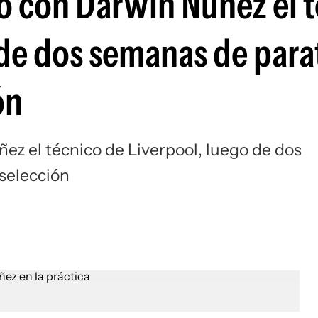
ó con Darwin Núñez el 
Si
de dos semanas de parat
ón
ez el técnico de Liverpool, luego de dos
 selección