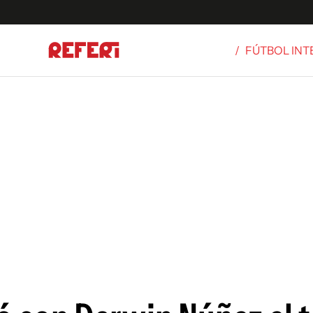
/
FÚTBOL IN
Olímpicos
S
tbol
g
ortivo