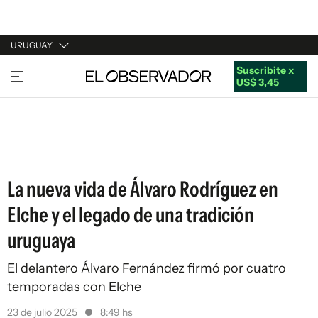
URUGUAY
Suscribite x
URUGUAY
US$ 3,45
ARGENTINA
ESPAÑA
ESTADOS UNIDOS
La nueva vida de Álvaro Rodríguez en
Elche y el legado de una tradición
uruguaya
El delantero Álvaro Fernández firmó por cuatro
temporadas con Elche
23 de julio 2025
8:49 hs