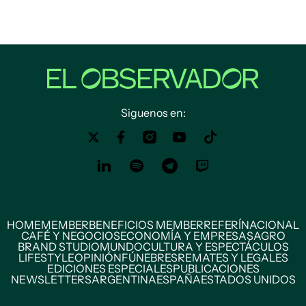
Siguenos en:
HOME
MEMBER
BENEFICIOS MEMBER
REFERÍ
NACIONAL
CAFÉ Y NEGOCIOS
ECONOMÍA Y EMPRESAS
AGRO
BRAND STUDIO
MUNDO
CULTURA Y ESPECTÁCULOS
LIFESTYLE
OPINIÓN
FÚNEBRES
REMATES Y LEGALES
EDICIONES ESPECIALES
PUBLICACIONES
NEWSLETTERS
ARGENTINA
ESPAÑA
ESTADOS UNIDOS