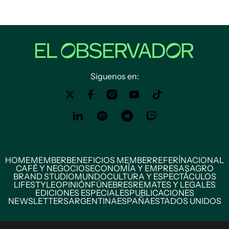
Siguenos en:
HOME
MEMBER
BENEFICIOS MEMBER
REFERÍ
NACIONAL
CAFÉ Y NEGOCIOS
ECONOMÍA Y EMPRESAS
AGRO
BRAND STUDIO
MUNDO
CULTURA Y ESPECTÁCULOS
LIFESTYLE
OPINIÓN
FÚNEBRES
REMATES Y LEGALES
EDICIONES ESPECIALES
PUBLICACIONES
NEWSLETTERS
ARGENTINA
ESPAÑA
ESTADOS UNIDOS