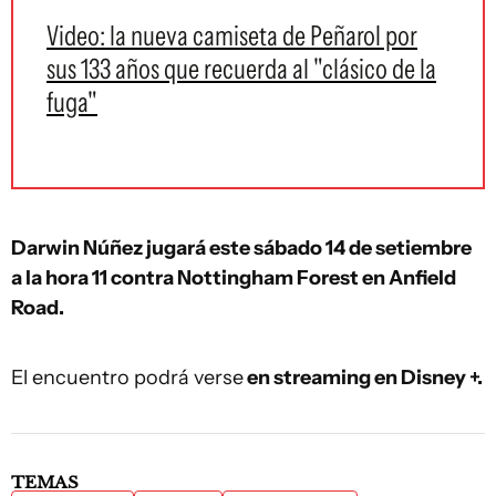
Video: la nueva camiseta de Peñarol por
sus 133 años que recuerda al "clásico de la
fuga"
Darwin Núñez jugará este sábado 14 de setiembre
a la hora 11 contra Nottingham Forest en Anfield
Road.
El encuentro podrá verse
en streaming en Disney +.
TEMAS