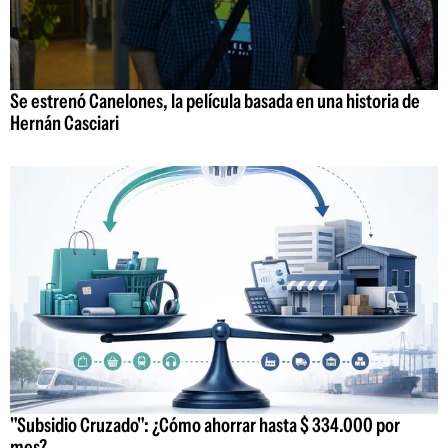
Se estrenó Canelones, la película basada en una historia de
Hernán Casciari
"Subsidio Cruzado": ¿Cómo ahorrar hasta $ 334.000 por
mes?