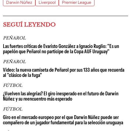
Darwin Núñez
Liverpool
Premier League
SEGUÍ LEYENDO
PEÑAROL
Las fuertes críticas de Evaristo González a Ignacio Ruglio: "Es un
papelón que Peñarol no participe de la Copa AUF Uruguay"
PEÑAROL
Video: la nueva camiseta de Peñarol por sus 133 años que recuerda
al "clásico de la fuga"
FÚTBOL
¿Vuelven las alegrías? El giro inesperado en el futuro de Darwin
Núñez y su reencuentro más esperado
FÚTBOL
Giro en el mercado europeo por el que Darwin Núñez puede ser
compañero de un jugador fundamental para la selección uruguaya