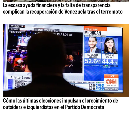
La escasa ayuda financiera y la falta de transparencia
complican la recuperación de Venezuela tras el terremoto
Cómo las últimas elecciones impulsan el crecimiento de
outsiders e izquierdistas en el Partido Demócrata