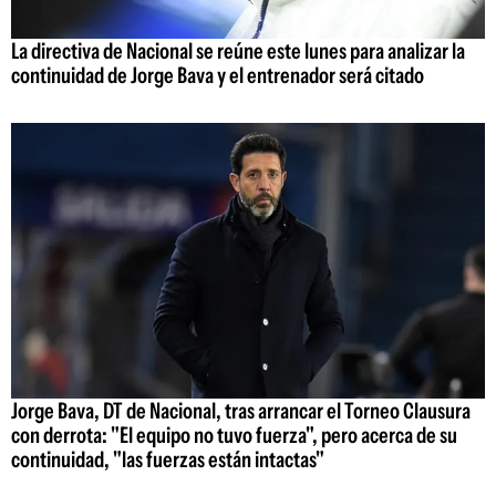
La directiva de Nacional se reúne este lunes para analizar la
continuidad de Jorge Bava y el entrenador será citado
Jorge Bava, DT de Nacional, tras arrancar el Torneo Clausura
con derrota: "El equipo no tuvo fuerza", pero acerca de su
continuidad, "las fuerzas están intactas"