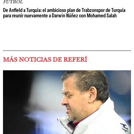
FÚTBOL
De Anfield a Turquía: el ambicioso plan de Trabzonspor de Turquía
para reunir nuevamente a Darwin Núñez con Mohamed Salah
MÁS NOTICIAS DE REFERÍ