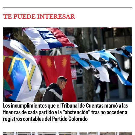
TE PUEDE INTERESAR
Los incumplimientos que el Tribunal de Cuentas marcó a las
finanzas de cada partido y la "abstención" tras no acceder a
registros contables del Partido Colorado