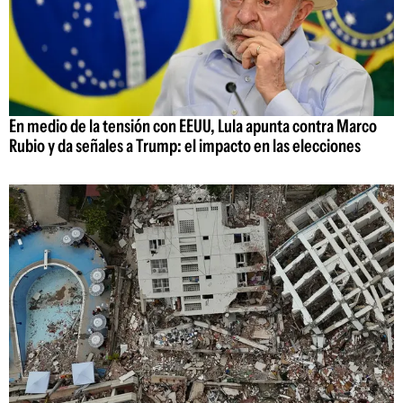
En medio de la tensión con EEUU, Lula apunta contra Marco
Rubio y da señales a Trump: el impacto en las elecciones