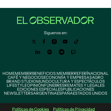
Siguenos en:
HOME
MEMBER
BENEFICIOS MEMBER
REFERÍ
NACIONAL
CAFÉ Y NEGOCIOS
ECONOMÍA Y EMPRESAS
AGRO
BRAND STUDIO
MUNDO
CULTURA Y ESPECTÁCULOS
LIFESTYLE
OPINIÓN
FÚNEBRES
REMATES Y LEGALES
EDICIONES ESPECIALES
PUBLICACIONES
NEWSLETTERS
ARGENTINA
ESPAÑA
ESTADOS UNIDOS
Políticas de Cookies
Políticas de Privacidad