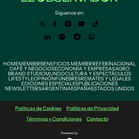
Siguenos en:
HOME
MEMBER
BENEFICIOS MEMBER
REFERÍ
NACIONAL
CAFÉ Y NEGOCIOS
ECONOMÍA Y EMPRESAS
AGRO
BRAND STUDIO
MUNDO
CULTURA Y ESPECTÁCULOS
LIFESTYLE
OPINIÓN
FÚNEBRES
REMATES Y LEGALES
EDICIONES ESPECIALES
PUBLICACIONES
NEWSLETTERS
ARGENTINA
ESPAÑA
ESTADOS UNIDOS
Políticas de Cookies
Políticas de Privacidad
Términos y Condiciones
Contacto