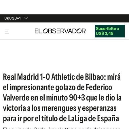
URUGUAY
Suscribite x
URUGUAY
US$ 3,45
ARGENTINA
ESPAÑA
ESTADOS UNIDOS
Real Madrid 1-0 Athletic de Bilbao: mirá
el impresionante golazo de Federico
Valverde en el minuto 90+3 que le dio la
victoria a los merengues y esperanzas
para ir por el título de LaLiga de España