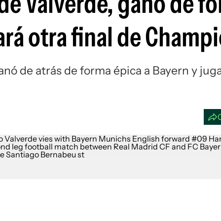
 de Valverde, ganó de f
Si
ará otra final de Champ
anó de atrás de forma épica a Bayern y juga