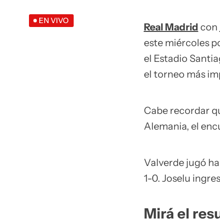
EN VIVO
Real Madrid
con
este miércoles p
el Estadio Santi
el torneo más im
Cabe recordar qu
Alemania, el enc
Valverde jugó ha
1-0. Joselu ingres
Mirá el res