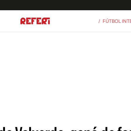
/
FÚTBOL IN
Olímpicos
S
tbol
g
ortivo