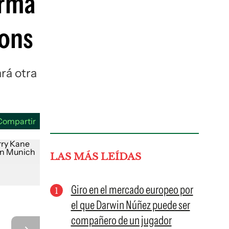
orma
guenos en:
ions
rá otra
Compartir
LAS MÁS LEÍDAS
Giro en el mercado europeo por
el que Darwin Núñez puede ser
compañero de un jugador