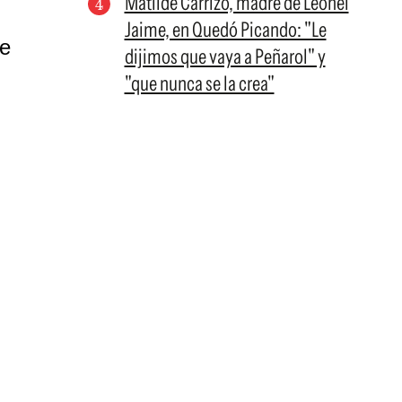
Matilde Carrizo, madre de Leonel
Jaime, en Quedó Picando: "Le
dijimos que vaya a Peñarol" y
"que nunca se la crea"