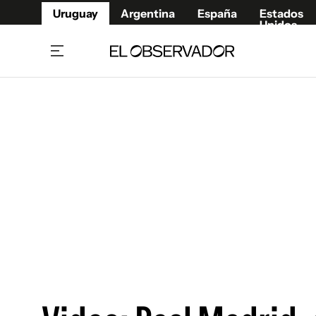
Uruguay
Argentina
España
Estados
Unidos
Home
Juegos 
Referí
Rugby
Fútbol
Básque
Mundial 2026
Tenis
Resultados Deportivos
Runnin
Fútbol internacional
Polidep
Copa Libertadores
Motor