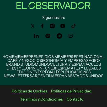
Siguenos en:
HOME
MEMBER
BENEFICIOS MEMBER
REFERÍ
NACIONAL
CAFÉ Y NEGOCIOS
ECONOMÍA Y EMPRESAS
AGRO
BRAND STUDIO
MUNDO
CULTURA Y ESPECTÁCULOS
LIFESTYLE
OPINIÓN
FÚNEBRES
REMATES Y LEGALES
EDICIONES ESPECIALES
PUBLICACIONES
NEWSLETTERS
ARGENTINA
ESPAÑA
ESTADOS UNIDOS
Políticas de Cookies
Políticas de Privacidad
Términos y Condiciones
Contacto