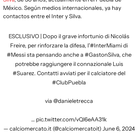
México. Según medios internacionales, ya hay
contactos entre el Inter y Silva.
ESCLUSIVO | Dopo il grave infortunio di Nicolás
Freire, per rinforzare la difesa, l'
#InterMiami
di
#Messi
sta pensando anche a
#GastonSilva
, che
potrebbe raggiungere il connazionale Luis
#Suarez
. Contatti avviati per il calciatore del
#ClubPuebla
via
@danieletrecca
…
pic.twitter.com/vQl6eAA31k
— calciomercato.it (@calciomercatoit)
June 6, 2024