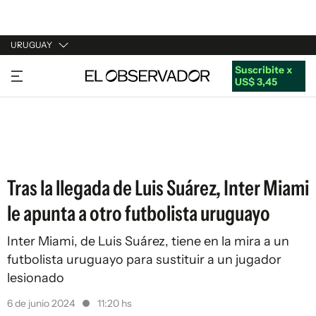
URUGUAY
Suscribite x
URUGUAY
US$ 3,45
ARGENTINA
ESPAÑA
ESTADOS UNIDOS
Tras la llegada de Luis Suárez, Inter Miami
le apunta a otro futbolista uruguayo
Inter Miami, de Luis Suárez, tiene en la mira a un
futbolista uruguayo para sustituir a un jugador
lesionado
6 de junio 2024
11:20 hs