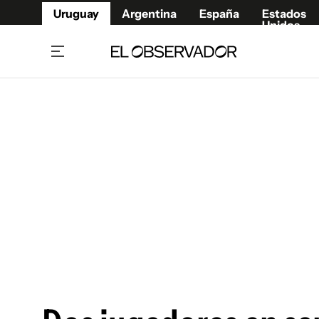
Uruguay
Argentina
España
Estados
Unidos
Home
Juegos 
Referí
Rugby
Fútbol
Básque
Mundial 2026
Tenis
Resultados Deportivos
Runnin
Fútbol internacional
Polidep
Copa Libertadores
Motor