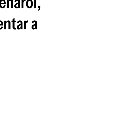
eñarol,
guenos en:
entar a
o