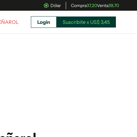
Dólar
Compra
37,20
Venta
39,70
PEÑAROL
Login
Suscribite x US$ 3,45
uscríbete ahora a El Observador y elegí hasta
donde llegar.
Suscribite x US$ 3,45