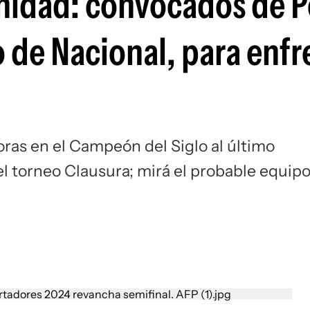
nidad: convocados de P
Si
o de Nacional, para enfr
oras en el Campeón del Siglo al último
l torneo Clausura; mirá el probable equip