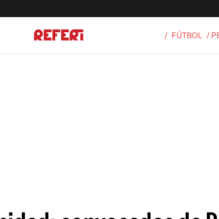
/
FÚTBOL
/ 
Olímpicos
S
tbol
g
ortivo