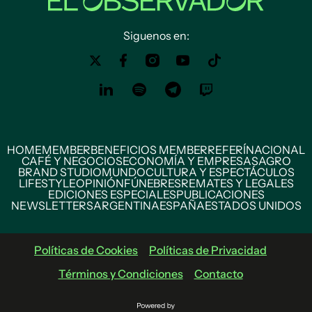
Siguenos en:
HOME
MEMBER
BENEFICIOS MEMBER
REFERÍ
NACIONAL
CAFÉ Y NEGOCIOS
ECONOMÍA Y EMPRESAS
AGRO
BRAND STUDIO
MUNDO
CULTURA Y ESPECTÁCULOS
LIFESTYLE
OPINIÓN
FÚNEBRES
REMATES Y LEGALES
EDICIONES ESPECIALES
PUBLICACIONES
NEWSLETTERS
ARGENTINA
ESPAÑA
ESTADOS UNIDOS
Políticas de Cookies
Políticas de Privacidad
Términos y Condiciones
Contacto