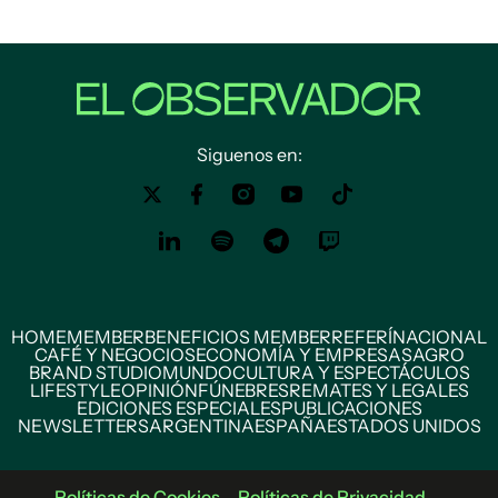
Siguenos en:
HOME
MEMBER
BENEFICIOS MEMBER
REFERÍ
NACIONAL
CAFÉ Y NEGOCIOS
ECONOMÍA Y EMPRESAS
AGRO
BRAND STUDIO
MUNDO
CULTURA Y ESPECTÁCULOS
LIFESTYLE
OPINIÓN
FÚNEBRES
REMATES Y LEGALES
EDICIONES ESPECIALES
PUBLICACIONES
NEWSLETTERS
ARGENTINA
ESPAÑA
ESTADOS UNIDOS
Políticas de Cookies
Políticas de Privacidad