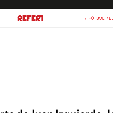
/
FÚTBOL
/ E
Olímpicos
S
tbol
g
ortivo