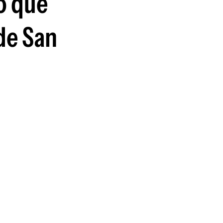
lo que
guenos en:
 de San