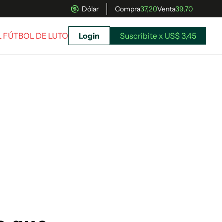
Dólar
Compra
37,20
Venta
39,70
L FÚTBOL DE LUTO
Login
Suscribite x US$ 3,45
uscríbete ahora a El Observador y elegí hasta
donde llegar.
Suscribite x US$ 3,45