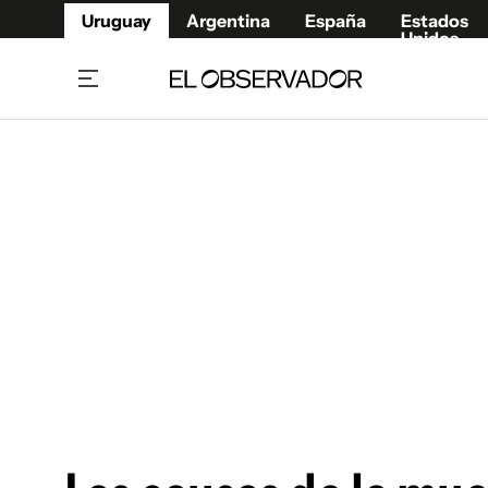
Uruguay
Argentina
España
Estados
Unidos
Home
Juegos 
Referí
Rugby
Fútbol
Básque
Mundial 2026
Tenis
Resultados Deportivos
Runnin
Fútbol internacional
Polidep
Copa Libertadores
Motor